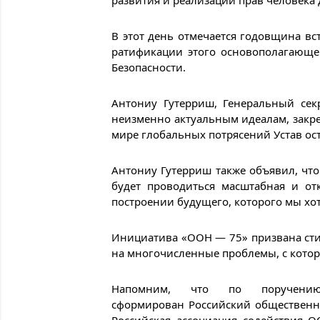
развития и реализации прав человека д
В этот день отмечается годовщина вс
ратификации этого основополагающе
Безопасности.
Антониу Гутерриш, Генеральный сек
неизменно актуальным идеалам, закреп
мире глобальных потрясений Устав ос
Антониу Гутерриш также объявил, ч
будет проводиться масштабная и от
построении будущего, которого мы хо
Инициатива «ООН — 75» призвана сти
на многочисленные проблемы, с котор
Напомним, что по поручени
сформирован Российский общественн