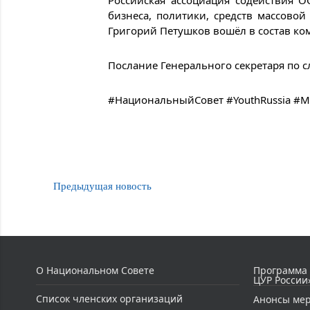
Российская ассоциация содействия 
бизнеса, политики, средств массово
Григорий Петушков вошёл в состав ком
Послание Генерального секретаря по 
#НациональныйСовет #YouthRussia 
Предыдущая новость
О Национальном Совете
Программа
ЦУР России
Список членских организаций
Анонсы ме