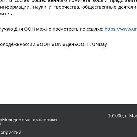
ООН. В состав общественного комитета вошли представи
й информации, науки и творчества, общественные деятели
итета.
случаю Дня ООН можно посмотреть по ссылке:
https://www.u
#МолодёжьРоссии #ООН #UN #ДеньООН #UNDay
101000, г. Мос
 «Молодёжные посланники
»
роприятий