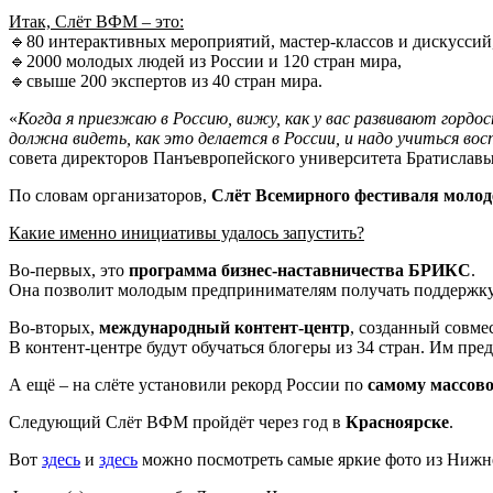
Итак, Слёт ВФМ – это:
🔹80 интерактивных мероприятий, мастер-классов и дискуссий
🔹2000 молодых людей из России и 120 стран мира,
🔹свыше 200 экспертов из 40 стран мира.
«
Когда я приезжаю в Россию, вижу, как у вас развивают гордо
должна видеть, как это делается в России, и надо учиться 
совета директоров Панъевропейского университета Братислав
По словам организаторов,
Слёт Всемирного фестиваля моло
Какие именно инициативы удалось запустить?
Во-первых, это
программа бизнес-наставничества БРИКС
.
Она позволит молодым предпринимателям получать поддержку
Во-вторых,
международный контент-центр
, созданный совм
В контент-центре будут обучаться блогеры из 34 стран. Им пр
А ещё – на слёте установили рекорд России по
самому массов
Следующий Слёт ВФМ пройдёт через год в
Красноярске
.
Вот
здесь
и
здесь
можно посмотреть самые яркие фото из Нижне