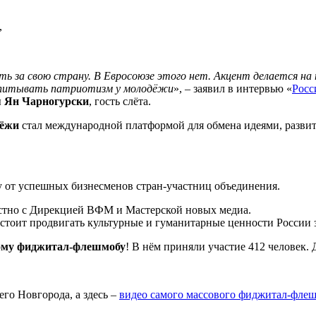
,
сть за свою страну. В Евросоюзе этого нет. Акцент делается н
воспитывать патриотизм у молодёжи
», – заявил в интервью «
Росс
ы
Ян Чарногурски
, гость слёта.
дёжи
стал международной платформой для обмена идеями, разви
 от успешных бизнесменов стран-участниц объединения.
естно с Дирекцией ВФМ и Мастерской новых медиа.
едстоит продвигать культурные и гуманитарные ценности России 
ому фиджитал-флешмобу
! В нём приняли участие 412 человек.
го Новгорода, а здесь –
видео самого массового фиджитал-фле