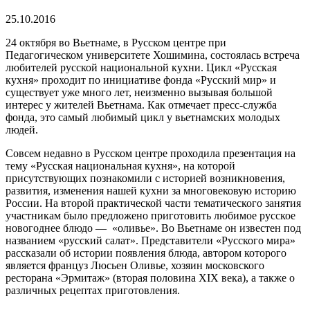
25.10.2016
24 октября во Вьетнаме, в Русском центре при
Педагогическом университете Хошимина, состоялась встреча
любителей русской национальной кухни. Цикл «Русская
кухня» проходит по инициативе фонда «Русский мир» и
существует уже много лет, неизменно вызывая большой
интерес у жителей Вьетнама. Как отмечает пресс-служба
фонда, это самый любимый цикл у вьетнамских молодых
людей.
Совсем недавно в Русском центре проходила презентация на
тему «Русская национальная кухня», на которой
присутствующих познакомили с историей возникновения,
развития, изменения нашей кухни за многовековую историю
России. На второй практической части тематического занятия
участникам было предложено приготовить любимое русское
новогоднее блюдо — «оливье». Во Вьетнаме он известен под
названием «русский салат». Представители «Русского мира»
рассказали об истории появления блюда, автором которого
является француз Люсьен Оливье, хозяин московского
ресторана «Эрмитаж» (вторая половина ХIХ века), а также о
различных рецептах приготовления.