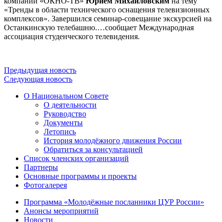
компании «ОКНО-ТВ»
Юрием Михайловским
на тему
«Тренды в области технического оснащения телевизионных
комплексов». Завершился семинар-совещание экскурсией на
Останкинскую телебашню.
…сообщает Международная
ассоциация студенческого телевидения.
Предыдущая новость
Следующая новость
О Национальном Совете
О деятельности
Руководство
Документы
Летопись
История молодёжного движения России
Обратиться за консультацией
Список членских организаций
Партнеры
Основные программы и проекты
Фотогалерея
Программа «Молодёжные посланники ЦУР России»
Анонсы мероприятий
Новости