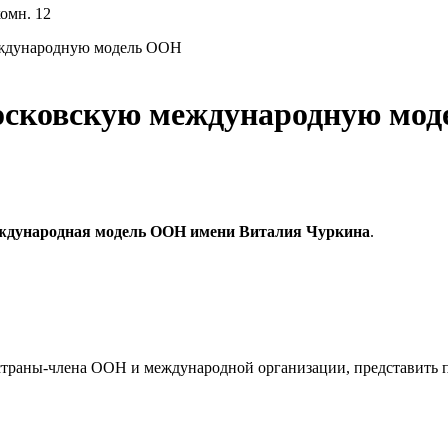
комн. 12
еждународную модель ООН
осковскую международную мо
ждународная модель ООН имени Виталия Чуркина
.
страны-члена ООН и международной организации, представить п