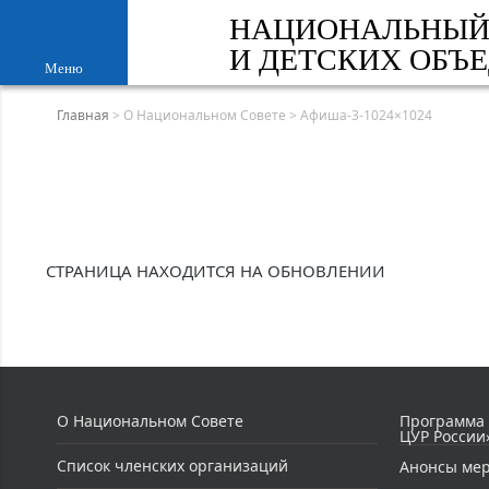
НАЦИОНАЛЬНЫЙ
И ДЕТСКИХ ОБЪ
Меню
Главная
>
О Национальном Совете
>
Афиша-3-1024×1024
СТРАНИЦА НАХОДИТСЯ НА ОБНОВЛЕНИИ
О Национальном Совете
Программа
ЦУР России
Список членских организаций
Анонсы ме