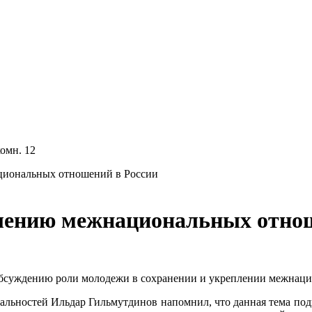
комн. 12
циональных отношений в России
лению межнациональных отнош
обсуждению роли молодежи в сохранении и укреплении межнац
альностей Ильдар Гильмутдинов напомнил, что данная тема подн