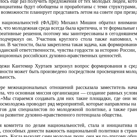
лось еще раз получить предложения от тех молодых людей, кот
ициативы будут обобщены и проработаны с теми структурами, к
возможности планирует представить летом на совете при през
ам национальностей (ФАДН) Михаил Мишин обратил внимание
что молодежная среда всегда была критична, и те формальные п
креативные решения, поэтому мы заинтересованы в сегодняшнем 
 подчеркнул он. Участник круглого стола также напомнил,
 В частности, была закреплена такая задача, как формирование
жданской ответственности, чувства гордости за историю России
адиционных российских духовно-нравственных ценностей.
дежи Кантемир Хуртаев затронул вопрос формирования в сре
ности может быть произведено посредством просвещения молод
ьность.
ере межнациональных отношений рассказала заместитель на
а, что основная миссия организации — создание равных услови
Мы стараемся создавать для них такие площадки, где они могу
, Росмолодежь проводит ряд мероприятий, которые направлены 
гов для специалистов по молодежной политике, а также гран
на развитие духовно-нравственного потенциала общества.
я комитета по делам национальностей, стала и инициатива
 способных донести важность национальной политики в стране. 
ять. Когда выходят сами молодые люди, они же по-другому обща