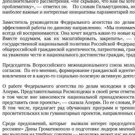
дополнительного рассмотрения. «Не скрываю, что нам бы хоте
проблематику», — отметил он. По словам Гильмутдинова, ин
наиболее важные и интересные инициативы парламентарий по 
Заместитель руководителя Федерального агентства по дел
эффективной работы по данному направлению. «Мы понимаем, 
всегда ей воспринимаются. Она хочет видеть какие-то новые 
Вместе подумаем, как их масштабировать, закрепить», —
государственной национальной политики Российской Федерации.
общероссийской гражданской идентичности, патриотизма, гра
на уважении чести и национального достоинства граждан, тр
Председатель Всероссийского межнационального союза моло
согласия. По его мнению, формирование гражданской идентич
вовлечения ее в какую-то социально полезную активную деятел
О работе Федерального агентства по делам молодежи в сф
Аперян
.
Представительница Росмолодежи в своей речи отметил
в том числе вне зависимости национальной принадлежности.«
представить свои проекты», — сказала Аперян. По ее словам
В том числе, предлагает ряд обучающих программ и тренин
просветительских или гуманитарных проектов, направленных 
Среди предложений, которые вызвали интерес председател
россияне» Дины Громатикополо о подготовке лидеров мнений,
мы выходим на трибуну, говорим — молодежь может нас не пон