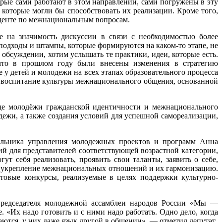
орые сами работают в этом направлении, сами погружены в эту
оторые могли бы способствовать их реализации. Кроме того,
иденте по межнациональным вопросам.
 на значимость дискуссии в связи с необходимостью более
одходы и штампы, которые формируются на каком-то этапе, не
обсуждении, хотим услышать те практики, идеи, которые есть.
 что в прошлом году были внесены изменения в стратегию
 у детей и молодежи на всех этапах образовательного процесса
, воспитание культуры межнационального общения, основанной
де молодёжи гражданской идентичности и межнационального
ежи, а также создания условий для успешной самореализации,
чальника управления молодежных проектов и программ Анна
й для представителей соответствующей возрастной категории,
т себя реализовать, проявить свои таланты, заявить о себе,
на укрепление межнациональных отношений и их гармонизацию.
товые конкурсы, реализуемые в целях поддержки культурно-
 председателя молодежной ассамблеи народов России «Мы —
«Их надо готовить и с ними надо работать. Одно дело, когда
ются, у них даже язык другой в общении», — отметил депутат.