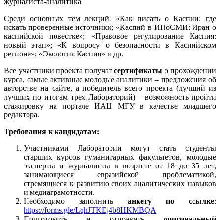
журналиста-аналитика.
Среди основных тем лекций: «Как писать о Каспии: где
искать проверенные источники; «Каспий в ИНоСМИ: Иран о
каспийской повестке»; «Правовое регулирование Каспия:
новый этап»; «К вопросу о безопасности в Каспийском
регионе»; «Экология Каспия» и др.
Все участники проекта получат
сертификаты
о прохождении
курса, самые активные молодые аналитики – предложения об
авторстве на сайте, а победитель всего проекта (лучший из
лучших по итогам трех Лабораторий) – возможность пройти
стажировку на портале ИАЦ МГУ в качестве младшего
редактора.
Требования к кандидатам:
Участниками Лаборатории могут стать студенты
старших курсов гуманитарных факультетов, молодые
эксперты и журналисты в возрасте от 18 до 35 лет,
занимающиеся евразийской проблематикой,
стремящиеся к развитию своих аналитических навыков
и медиаграмотности.
Необходимо заполнить
анкету по ссылке
:
https://forms.gle/LqhJTKEj4b8HKMBQA
Подготовить и отправить
оригинальный