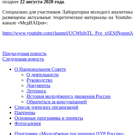
позднее
22 августа 2020 года
.
Специально для участников Лаборатории молодого аналитика
размещены актуальные теоретические материалы на Youtube-
канале «МедИАЦия»:
https://www.youtube.com/channel/UCWhJnTL_Pce_xSESfNoqsnA
Предыдущая новость
Следующая новость
О Национальном Совете
О деятельности
Руководство
Документы
Летопись
История молодёжного движения России
Обратиться за консультацией
Список членских организаций
Партнеры
Основные программы и проекты
Фотогалерея
Программа «Молодёжные посланники ЦУР России»