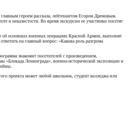
с главным героем рассказа, лейтенантом Егором Дремовым.
те и неказистости. Во время экскурсии ее участники посетят
ают об основных военных операциях Красной Армии, выполнят
ответить на главный вопрос: «Какова роль разгрома
рограмма знакомит посетителей с произведением,
мы «Блокада Ленинграда», военно-исторической экспозиции и
войны.
того проекта может любой школьник, студент колледжа или