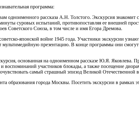
ознавательная программа:
вам одноименного рассказа А.Н. Толстого. Экскурсия знакомит 
минуты суровых испытаний, противопоставляя ее внешней просто
оев Советского Союза, в том числе и имя Егора Дремова.
 советско-японской войне 1945 года. Участники экскурсии узн
ят мультимедийную презентацию. В конце программы они смогут 
скурсия, основанная на одноименном рассказе Ю.Я. Яковлева. П
 и воспоминаний участников блокады, а также посещение диора
прочувствовать самый страшный эпизод Великой Отечественной 
та образования города Москвы. Посетить экскурсии в рамках э