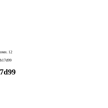
комн. 12
6b17d99
17d99