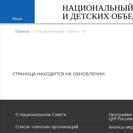
НАЦИОНАЛЬНЫЙ
И ДЕТСКИХ ОБЪ
Меню
Главная
>
О Национальном Совете
>
18
СТРАНИЦА НАХОДИТСЯ НА ОБНОВЛЕНИИ
О Национальном Совете
Программа
ЦУР России
Список членских организаций
Анонсы ме