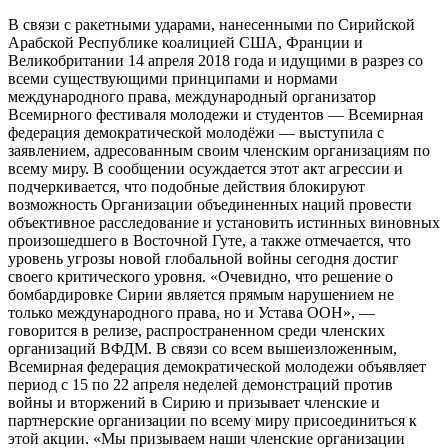
В связи с ракетными ударами, нанесенными по Сирийской
Арабской Республике коалицией США, Франции и
Великобритании 14 апреля 2018 года и идущими в разрез со
всеми существующими принципами и нормами
международного права, международный организатор
Всемирного фестиваля молодежи и студентов — Всемирная
федерация демократической молодёжи — выступила с
заявлением, адресованным своим членским организациям по
всему миру. В сообщении осуждается этот акт агрессии и
подчеркивается, что подобные действия блокируют
возможность Организации объединенных наций провести
объективное расследование и установить истинных виновных
произошедшего в Восточной Гуте, а также отмечается, что
уровень угрозы новой глобальной войны сегодня достиг
своего критического уровня. «Очевидно, что решение о
бомбардировке Сирии является прямым нарушением не
только международного права, но и Устава ООН», —
говорится в релизе, распространенном среди членских
организаций ВФДМ. В связи со всем вышеизложенным,
Всемирная федерация демократической молодежи объявляет
период с 15 по 22 апреля неделей демонстраций против
войны и вторжений в Сирию и призывает членские и
партнерские организации по всему миру присоединиться к
этой акции. «Мы призываем наши членские организации