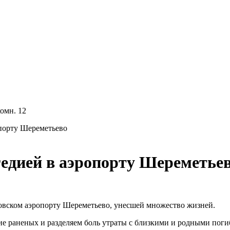
комн. 12
опорту Шереметьево
гедией в аэропорту Шереметье
ковском аэропорту Шереметьево, унесшей множество жизней.
ие раненых и разделяем боль утраты с близкими и родными пог