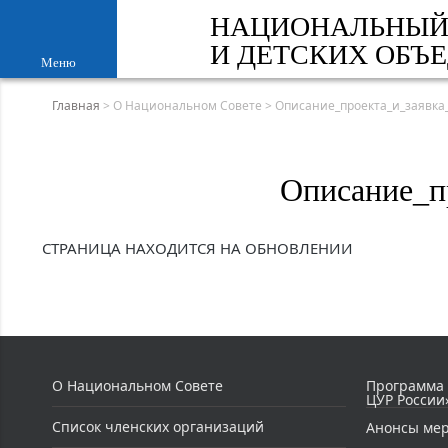
НАЦИОНАЛЬНЫЙ
И ДЕТСКИХ ОБЪ
Меню
Главная
>
О Национальном Совете
>
Описание_проекта_и_заявка
Описание_п
СТРАНИЦА НАХОДИТСЯ НА ОБНОВЛЕНИИ
О Национальном Совете
Программа
ЦУР России
Список членских организаций
Анонсы ме