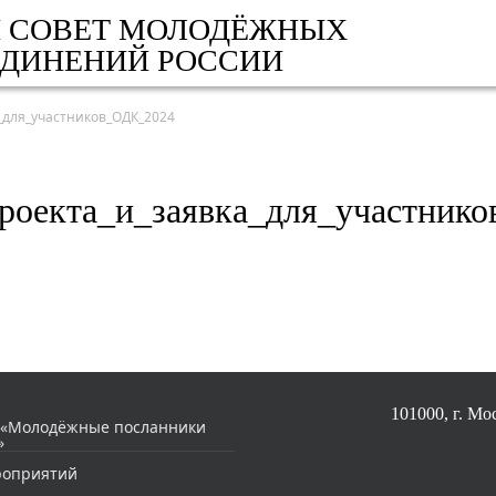
 СОВЕТ МОЛОДЁЖНЫХ
ЕДИНЕНИЙ РОССИИ
_для_участников_ОДК_2024
роекта_и_заявка_для_участник
101000, г. Мос
 «Молодёжные посланники
»
роприятий