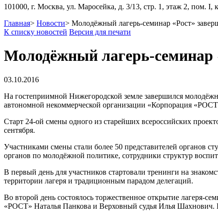
101000, г. Москва, ул. Маросейка, д. 3/13, стр. 1, этаж 2, пом. I, 
Главная
>
Новости
>
Молодёжный лагерь-семинар «Рост» завер
К списку новостей
Версия для печати
Молодёжный лагерь-семинар 
03.10.2016
На гостеприимной Нижегородской земле завершился молодёжны
автономной некоммерческой организации «Корпорация «РОСТ»
Старт 24-ой смены одного из старейших всероссийских проект
сентября.
Участниками смены стали более 50 представителей органов с
органов по молодёжной политике, сотрудники структур воспи
В первый день для участников стартовали тренинги на знаком
территории лагеря и традиционным парадом делегаций.
Во второй день состоялось торжественное открытие лагеря-с
«РОСТ» Наталья Панкова и Верховный судья Илья Шахнович. В