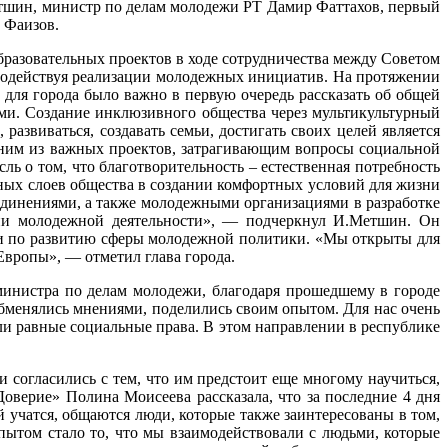
етшин, министр по делам молодежи РТ Дамир Фаттахов, первый
 Фаизов.
бразовательных проектов в ходе сотрудничества между Советом
содействуя реализации молодежных инициатив. На протяжении
для города было важно в первую очередь рассказать об общей
ыми. Создание инклюзивного общества через мультикультурный
азвиваться, создавать семьи, достигать своих целей является
ним из важных проектов, затрагивающим вопросы социальной
ль о том, что благотворительность – естественная потребность
ных слоев общества в создании комфортных условий для жизни
единениями, а также молодежными организациями в разработке
ии молодежной деятельности», — подчеркнул И.Метшин. Он
ми по развитию сферы молодежной политики. «Мы открыты для
Европы», — отметил глава города.
министра по делам молодежи, благодаря прошедшему в городе
обменялись мнениями, поделились своим опытом. Для нас очень
ели равные социальные права. В этом направлении в республике
согласились с тем, что им предстоит еще многому научиться,
оверие» Полина Моисеева рассказала, что за последние 4 дня
й учатся, общаются люди, которые также заинтересованы в том,
пытом стало то, что мы взаимодействовали с людьми, которые