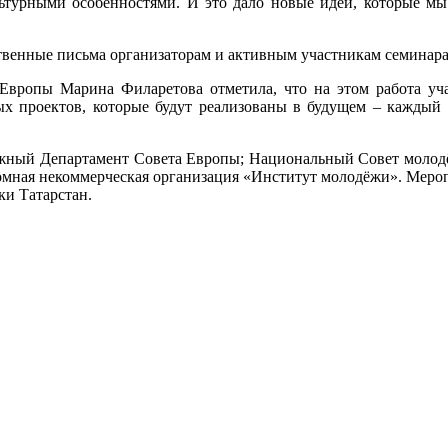
ьтурными особенностями. И это дало новые идеи, которые мы
твенные письма организаторам и активным участникам семинара
вропы Марина Филаретова отметила, что на этом работа учас
х проектов, которые будут реализованы в будущем – каждый п
жный Департамент Совета Европы; Национальный Совет молодё
номная некоммерческая организация «Институт молодёжи». Меро
ки Татарстан.