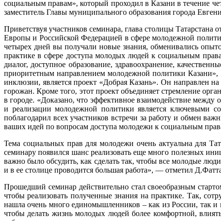
социальным правам», который проходил в Казани в течение ч
заместитель Главы муниципального образования города Евгени
Приветствуя участников семинара, глава столицы Татарстана 
Европы и Российской Федерацией в сфере молодежной полити
четырех дней вы получали новые знания, обменивались опыто
практике в сфере доступа молодых людей к социальным права
диалог, доступное образование, здравоохранение, качественн
приоритетным направлением молодежной политики Казани», 
инклюзии, является проект «Добрая Казань». Он направлен на 
горожан. Кроме того, этот проект объединяет стремление ор
в городе. «Доказано, что эффективное взаимодействие между
и реализации молодежной политики является ключевыми с
поблагодарил всех участников встречи за работу и обмен в
ваших идей по вопросам доступа молодежи к социальным правам
Тема социальных прав для молодежи очень актуальна для Та
семинару появился шанс реализовать еще много полезных иниц
важно было обсудить, как сделать так, чтобы все молодые люд
и в ее столице проводится большая работа», — отметил Д.Фатт
Прошедший семинар действительно стал своеобразным стартом
чтобы реализовать полученные знания на практике. Так, сот
нашла очень много единомышленников – как из России, так и и
чтобы делать жизнь молодых людей более комфортной, влиять