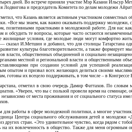
етырех дней. Во встрече приняли участие Мэр Казани Ильсур М
я Лодвигова и председатель Комитета по делам молодежи Айрат
отметил, что Казань является активным участником совместных о
ки. «Все мы знаем, как важно оказывать поддержку молодежи, 
м, позитивными практиками в молодежной работе. Для нас как 
м и обсудить те вопросы, которые часто остаются незамеченн
ые жилищные условия, где молодые люди могут комфортно жить, р
— сказал И.Метшин и добавил, что для столицы Татарстана од
развитие культуры благотворительности, а также формирует мыс
ганов власти, общественных объединений и социально незащищен
 органами местной и региональной власти и общественными объ
оставляющими при создании условий для успешной реализац
ажным опытом и призвал всех желающих делиться своими мысля
, готовы их всецело поддерживать, в том числе – в Конгрессе 
тарстана, отметил в свою очередь Дамир Фаттахов. По словам 
иатив. «Уверен, что вы с пользой провели время на семинаре, 
и независимо от места проживания и от социального статуса им
ахов.
 для работы в сфере молодежной политики, а многие участники 
рудница Центра социального обслуживания детей и молодежи «Д
з других стран. «Это удивительное чувство, когда рядом с тобо
 на их вовлеченность в общество. Также для меня огромным о