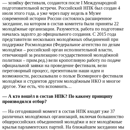
— хозяйку фестиваля, создаются после I Международной
подготовительной встречи. Российский НПК был создан 4
июля этого года, а уже через пару недель в Музее
современной истории России состоялось расширенное
заседание, на котором в состав комитета были приняты 22
молодёжные организации. Разумеется, работа по подготовке
началась задолго до официального создания. С 2015 года
представители нескольких молодёжных объединений при
поддержке Росмолодежи (Федеральное агентство по делам
молодёжи – российский орган исполнительной власти,
отвечающий за реализацию государственной молодёжной
политики – прим.ред.) вели кропотливую работу по подаче
официальной заявки на проведение фестиваля, вели
переговорный процесс, презентовали наши идеи и
возможности, рассказывали о пользе Всемирного фестиваля
молодёжи и студентов другим молодёжным НКО и многое
другое. Уже есть, что вспомнить…
— А кто вошёл в состав НПК? По какому принципу
производился отбор?
— На сегодняшний момент в состав НПК входят уже 37
различных молодёжных организаций, включая большинство
общероссийских объединений молодёжи и все молодёжные
крылья парламентских партий. На ближайшем заседании мы