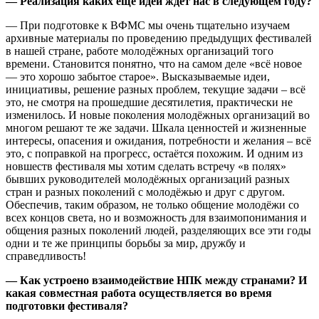
— Реализация каких ещё идей ждёт нас в следующем году?
— При подготовке к ВФМС мы очень тщательно изучаем
архивные материалы по проведению предыдущих фестивалей
в нашей стране, работе молодёжных организаций того
времени. Становится понятно, что на самом деле «всё новое
— это хорошо забытое старое». Высказываемые идеи,
инициативы, решение разных проблем, текущие задачи – всё
это, не смотря на прошедшие десятилетия, практически не
изменилось. И новые поколения молодёжных организаций во
многом решают те же задачи. Шкала ценностей и жизненные
интересы, опасения и ожидания, потребности и желания – всё
это, с поправкой на прогресс, остаётся похожим. И одним из
новшеств фестиваля мы хотим сделать встречу «в полях»
бывших руководителей молодёжных организаций разных
стран и разных поколений с молодёжью и друг с другом.
Обеспечив, таким образом, не только общение молодёжи со
всех концов света, но и возможность для взаимопонимания и
общения разных поколений людей, разделяющих все эти годы
одни и те же принципы борьбы за мир, дружбу и
справедливость!
— Как устроено взаимодействие НПК между странами? И
какая совместная работа осуществляется во время
подготовки фестиваля?