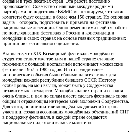
созданы в трёх десятках стран. Эта работа постоянно
продолжается. Совместно с нашими международными
партнёрами по подготовке ВФМС мы планируем, что такие
комитеты будут созданы в более чем 150 странах. Их основная
задача – отобрать, подготовить и привезти на фестиваль
национальные делегации. Одновременно ими ведётся работа
по популяризации фестиваля в России и консолидации
молодёжи в своих странах на основе главных традиционных
принципов фестивального движения.
Вы знаете, что XIX Всемирный фестиваль молодёжи и
студентов станет уже третьим в нашей стране: старшие
поколения с большой ностальгией вспоминают московские
фестивали 1957 и 1985 годов. И эти грандиозные
исторические события были общими на всех этапах для
молодёжи каждой республики бывшего СССР. Поэтому
особая роль, на мой взгляд, может быть у Содружества
независимых государств. Молодёжь наших стран и сегодня
очень близка, и нам по силам вместе сделать фестиваль снова
общим и отражающим интересы всей молодёжи Содружества.
Для этого, по инициативе молодёжных движений стран-
участниц, создана ассоциация молодёжных объединений СНГ
в поддержку фестиваля, в каждой стране создаются
национальные подготовительные комитеты.