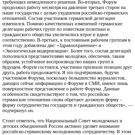
требующих немедленного решения. Во-вторых, Форум
продолжил работу несмотря на давление третьих сторон на
наши государства с целью ухудшения российско-германских
отношений. Состав участников германской делегации
изменился. Помимо качественных изменений германские
делегации рабочих групп по повесткам политики и
гражданского общества увеличились втрое и вдвое
соответственно. В-третьих, к постоянным рабочим группам в
этом году добавлены две: «Здравоохранение» и
«Экологическая модернизация». Более того, состав делегаций
пополнился представителями молодёжи, обеспечив, таким
образом, устойчивое воспроизводство наших групп в
будущем. Форум состоялся, участники признали позиции друг
друга, работа продолжается. Я это подчёркиваю, будучи
участником Форума, поскольку большинство журналистов,
дающих сейчас информацию о Форуме в СМИ, имеют лишь
поверхностное представление о работе Форума. Данные
особенности свидетельствуют о том, что российско-
германские отношения снова обретают должную форму –
форму сотрудничества государств и гражданских обществ», —
подчеркнул он.
Стоит отметить, что Национальный Совет молодежных и
детских объединений России активно уделяет внимание
российско-германскому молодежному сотрудничеству. В этом