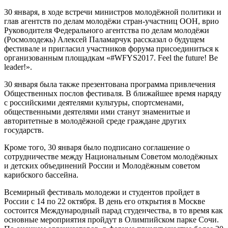
30 января, в ходе встречи министров молодёжной политики и
глав агентств по делам молодёжи стран-участниц ООН, врио
Руководителя Федерального агентства по делам молодёжи
(Росмолодежь) Алексей Паламарчук рассказал о будущем
фестивале и пригласил участников форума присоединиться к
организованным площадкам «#WFYS2017. Feel the future! Be
leader!».
30 января была также презентована программа привлечения
Общественных послов фестиваля. В ближайшее время наряду
с российскими деятелями культуры, спортсменами,
общественными деятелями ими станут знаменитые и
авторитетные в молодёжной среде граждане других
государств.
Кроме того, 30 января было подписано соглашение о
сотрудничестве между Национальным Советом молодёжных
и детских объединений России и Молодёжным советом
карибского бассейна.
Всемирный фестиваль молодежи и студентов пройдет в
России с 14 по 22 октября. В день его открытия в Москве
состоится Международный парад студенчества, в то время как
основные мероприятия пройдут в Олимпийском парке Сочи.