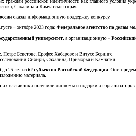
х граждан российской идентичности как главного условия укре
тока, Сахалина и Камчатского края.
оссии
оказал информационную поддержку конкурсу.
усте – октябре 2023 года:
Федеральное агентство по делам м
осударственный университет
, а организационную –
Российски
 Петре Бекетове, Ерофее Хабарове и Витусе Беринге,
сследовании Сибири, Сахалина, Приморья и Камчатки.
0 до 25 лет из
62 субъектов Российской Федерации
. Они продем
 изложению материала.
и их наставники получили дипломы и подарки от организаторов 