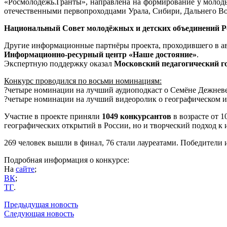
«Росмолодёжь.Гранты», направлена на формирование у молоды
отечественными первопроходцами Урала, Сибири, Дальнего Вос
Национальный Совет молодёжных и детских объединений Р
Другие информационные партнёры проекта, проходившего в авг
Информационно-ресурный центр «Наше достояние»
.
Экспертную поддержку оказал
Московский педагогический г
Конкурс проводился по восьми номинациям:
?четыре номинации на лучший аудиоподкаст о Семёне Дежневе,
?четыре номинации на лучший видеоролик о географическом и
Участие в проекте приняли
1049 конкурсантов
в возрасте от 1
географических открытий в России, но и творческий подход к
269 человек вышли в финал, 76 стали лауреатами. Победители 
Подробная информация о конкурсе:
На
сайте
;
ВК
;
ТГ
.
Предыдущая новость
Следующая новость