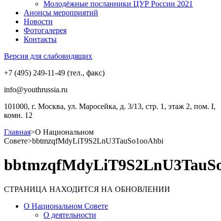
Молодёжные посланники ЦУР России 2021
Анонсы мероприятий
Новости
Фотогалерея
Контакты
Версия для слабовидящих
+7 (495) 249-11-49 (тел., факс)
info@youthrussia.ru
101000, г. Москва, ул. Маросейка, д. 3/13, стр. 1, этаж 2, пом. I,
комн. 12
Главная
>
О Национальном
Совете
>
bbtmzqfMdyLiT9S2LnU3TauSo1ooAhbi
bbtmzqfMdyLiT9S2LnU3TauSo
СТРАНИЦА НАХОДИТСЯ НА ОБНОВЛЕНИИ
О Национальном Совете
О деятельности