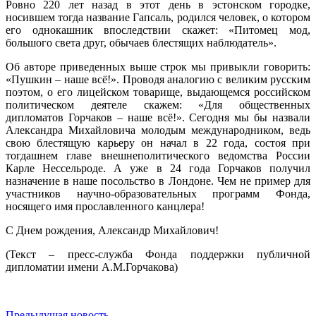
Ровно 220 лет назад в этот день в эстонском городке,
носившем тогда название Гапсаль, родился человек, о котором
его однокашник впоследствии скажет: «Питомец мод,
большого света друг, обычаев блестящих наблюдатель».
Об авторе приведенных выше строк мы привыкли говорить:
«Пушкин – наше всё!». Проводя аналогию с великим русским
поэтом, о его лицейском товарище, выдающемся российском
политическом деятеле скажем: «Для общественных
дипломатов Горчаков – наше всё!». Сегодня мы бы назвали
Александра Михайловича молодым международником, ведь
свою блестящую карьеру он начал в 22 года, состоя при
тогдашнем главе внешнеполитического ведомства России
Карле Нессельроде. А уже в 24 года Горчаков получил
назначение в наше посольство в Лондоне. Чем не пример для
участников научно-образовательных программ Фонда,
носящего имя прославленного канцлера!
С Днем рождения, Александр Михайлович!
(Текст – пресс-служба Фонда поддержки публичной
дипломатии имени А.М.Горчакова)
Предыдущая новость