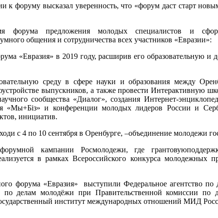
 к форуму высказал уверенность, что «форум даст старт новы
мя форума предложения молодых специалистов и сфор
умного общения и сотрудничества всех участников «Евразии»:
рума «Евразия» в 2019 году, расширив его образовательную и
вательную среду в сфере науки и образования между Орен
оустройстве выпускников, а также провести Интерактивную шк
аучного сообщества «Диалог», создания Интернет-энциклопе
ия «Mы+Бiз» и конференции молодых лидеров России и Сер
ктов, инициатив.
оди с 4 по 10 сентября в Оренбурге, –объединение молодежи го
орумной кампании Росмолодежи, где грантовуюподдерж
еализуется в рамках Всероссийского конкурса молодежных п
ого форума «Евразия» выступили Федеральное агентство по 
по делам молодёжи при Правительственной комиссии по де
 государственный институт международных отношений МИД Рос