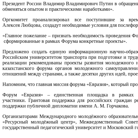
Президент России Владимир Владимирович Путин в обращении
обменяться опытом и практическими наработками».
Оргкомитет проанализировал все поступившие за вре
Алексея Любцова, создадут необходимые условия для послефор
«Главное пожелание – признать необходимость проведения Фо
сформированные в рамках Форума конкретные проекты».
Предложено создать единую информационную научно-образо
Российским университетом транспорта при подготовке и труд
реализации рекомендованы проекты развития молодежного н
казахстанского форума органов молодежного самоуправлен
отношений между странами, а также десятки других идей, прое
Напомним, что главная миссия форума «Евразия», который прох
Форум «Евразия» – единственная площадка в рамках ф
участники. Грантовая поддержка для российских граждан р
поддержки публичной дипломатии имени А. М. Горчакова.
Организаторами Международного молодёжного образовательн
«Ресурсный молодёжный центр», Межведомственный Совет 
государственный педагогический университет и Московский