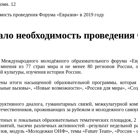
комн. 12
мость проведения Форума «Евразия» в 2019 году
ало необходимость проведения 
е Международного молодёжного образовательного форума «Ев
 мнения из 77 стран мира и не менее 80 регионов России, 
ой культуры, изучения истории России.
ны итоги насыщенной образовательной программы, которая 
льные вызовы», «Новые возможности», «Россия для мира», «Со
труктивного диалога, гуманитарных связей, межкультурной ко
отечественников, проживающих за рубежом и молодежного самоу
 крупных и локальных образовательных тематических площадок, 2
приятий, тысячи различных активностей –результат недельной
зов, модуль «Молодежки ОНФ», темы «Future Team», «Россия – с