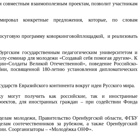
м совместным взаимополезным проектам, позволит участникам
мировал конкретные предложения, которые, по словам
 досуговую программу коворкинговойплощадкой, и реализовать
бургским государственным педагогическим университетом и
олу-семинар для молодежи «Создавай себя помогая другим». К
дии«Солдаты Великой Отечественной», поведение Российско-
бии, посвященной 180-летию установления дипломатических
сударств Евразийского континента вокруг идеи Русского мира.
ку могут получить как российские, так и иностранные
роектов, для иностранных граждан – при содействии Фонда
делам молодежи, Правительство Оренбургской области, ФГБУ
лам соотечественников за рубежом, а также Оренбургский
сии. Соорганизаторы – «Молодёжка ОНФ».